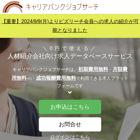
【重要】2024/9/9(月)よりビズリーチ会員への求人の紹介が可
能となりました
＼0円で使える／
人材紹介会社向け求人データベースサービス
初期費用無料
月額費
キャリアバンクジョブサーチは、
・
用無料
成功報酬費用無料
・
で利用できる求人プラット
(※)
フォームです
お申込はこちら
お問合せ
ログインはこちら